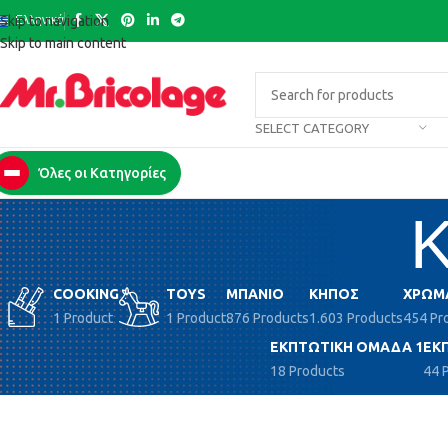
Ελληνικά
Skip to navigation
Skip to main content
SELECT CATEGORY
Όλες οι Κατηγορίες
Κ
COOKING
TOYS
ΜΠΆΝΙΟ
ΚΉΠΟΣ
ΧΡΏΜ
1 Product
1 Product
876 Products
1.603 Products
454 Pr
ΕΚΠΤΩΤΙΚΉ ΟΜΆΔΑ 1
ΕΚ
18 Products
44 