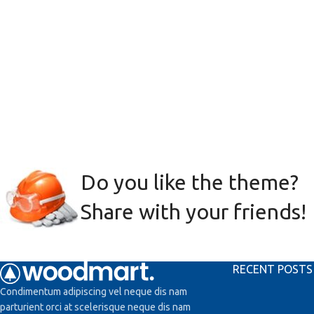
Do you like the theme?
Share with your friends!
RECENT POSTS
Condimentum adipiscing vel neque dis nam
parturient orci at scelerisque neque dis nam