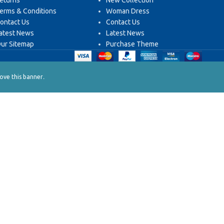
eturns
New Collection
erms & Conditions
Woman Dress
ontact Us
Contact Us
atest News
Latest News
ur Sitemap
Purchase Theme
.
ve this banner