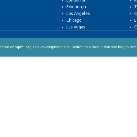
London SF
R
Edinburgh
T
Los Angeles
C
Chicago
L
Las Vegas
O
istered on
as a development site. Switch to a production site key to
wpml.org
remo