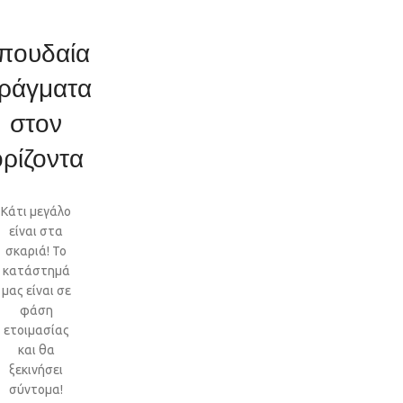
πουδαία
ράγματα
στον
ορίζοντα
Κάτι μεγάλο
είναι στα
σκαριά! Το
κατάστημά
μας είναι σε
φάση
ετοιμασίας
και θα
ξεκινήσει
σύντομα!