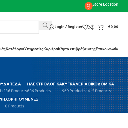
Store Location
Login / Register
€
0,00
εμάς
Κατάλογοι
Υπηρεσίες
Καριέρα
Κάρτα επιβράβευσης
Επικοινωνία
ΟΎ
ΔΆΠΕΔΑ
ΗΛΕΚΤΡΟΛΟΓΙΚΆ
ΚΥΓΚΑΛΕΡΊΑ
ΟΙΚΟΔΟΜΙΚΆ
ts
236 Products
606 Products
969 Products
415 Products
ΝΗ
ΧΟΡΗΓΟΎΜΕΝΕΣ
8 Products