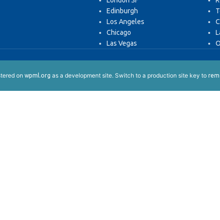
London SF
R
Edinburgh
T
Los Angeles
C
Chicago
L
Las Vegas
O
istered on
as a development site. Switch to a production site key to
wpml.org
remo