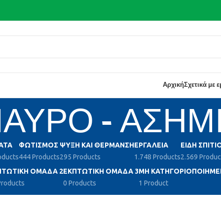
Αρχική
Σχετικά με 
ΑΥΡΟ - ΑΣΗΜ
ΑΤΑ
ΦΩΤΙΣΜΌΣ
ΨΎΞΗ ΚΑΙ ΘΈΡΜΑΝΣΗ
ΕΡΓΑΛΕΊΑ
ΕΊΔΗ ΣΠΙΤΙ
oducts
444 Products
295 Products
1.748 Products
2.569 Produc
ΠΤΩΤΙΚΉ ΟΜΆΔΑ 2
ΕΚΠΤΩΤΙΚΉ ΟΜΆΔΑ 3
ΜΗ ΚΑΤΗΓΟΡΙΟΠΟΙΗΜΈ
Products
0 Products
1 Product