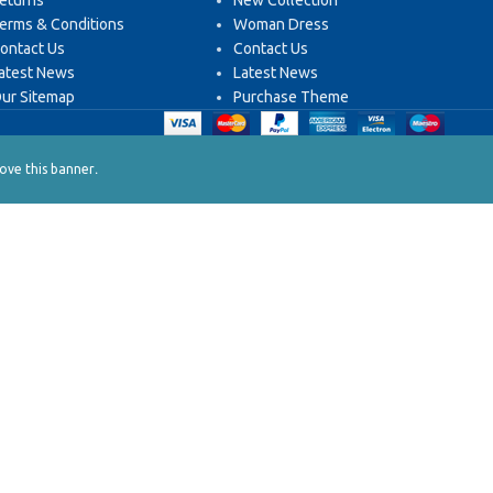
eturns
New Collection
erms & Conditions
Woman Dress
ontact Us
Contact Us
atest News
Latest News
ur Sitemap
Purchase Theme
.
ve this banner