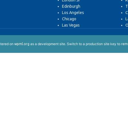
London SF
R
Edinburgh
T
Los Angeles
C
Chicago
L
Las Vegas
O
istered on
as a development site. Switch to a production site key to
wpml.org
remo