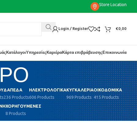
Store Location
Login / Register
€
0,00
εμάς
Κατάλογοι
Υπηρεσίες
Καριέρα
Κάρτα επιβράβευσης
Επικοινωνία
ΥΡΟ
ΟΎ
ΔΆΠΕΔΑ
ΗΛΕΚΤΡΟΛΟΓΙΚΆ
ΚΥΓΚΑΛΕΡΊΑ
ΟΙΚΟΔΟΜΙΚΆ
ts
236 Products
606 Products
969 Products
415 Products
ΝΗ
ΧΟΡΗΓΟΎΜΕΝΕΣ
8 Products