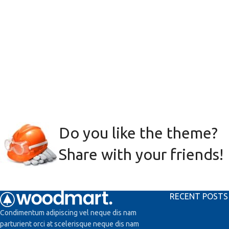
Do you like the theme?
Share with your friends!
RECENT POSTS
Condimentum adipiscing vel neque dis nam
parturient orci at scelerisque neque dis nam