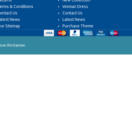
eturns
New Collection
erms & Conditions
Woman Dress
ontact Us
Contact Us
atest News
Latest News
ur Sitemap
Purchase Theme
.
ve this banner