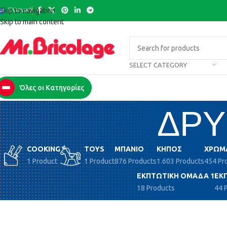
Ελληνικά
Skip to navigation
Skip to main content
SELECT CATEGORY
Όλες οι Κατηγορίες
ΔΡΥ
COOKING
TOYS
ΜΠΆΝΙΟ
ΚΉΠΟΣ
ΧΡΏΜ
1 Product
1 Product
876 Products
1.603 Products
454 Pr
ΕΚΠΤΩΤΙΚΉ ΟΜΆΔΑ 1
ΕΚ
18 Products
44 