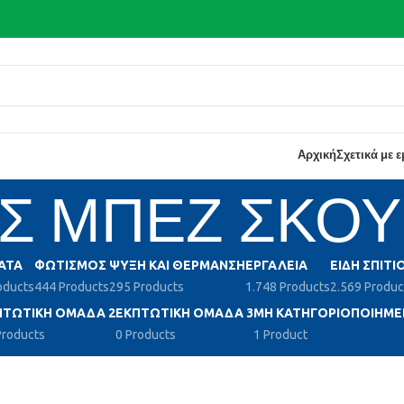
Αρχική
Σχετικά με 
Σ ΜΠΕΖ ΣΚΟ
ΑΤΑ
ΦΩΤΙΣΜΌΣ
ΨΎΞΗ ΚΑΙ ΘΈΡΜΑΝΣΗ
ΕΡΓΑΛΕΊΑ
ΕΊΔΗ ΣΠΙΤΙ
oducts
444 Products
295 Products
1.748 Products
2.569 Produc
ΠΤΩΤΙΚΉ ΟΜΆΔΑ 2
ΕΚΠΤΩΤΙΚΉ ΟΜΆΔΑ 3
ΜΗ ΚΑΤΗΓΟΡΙΟΠΟΙΗΜΈ
Products
0 Products
1 Product