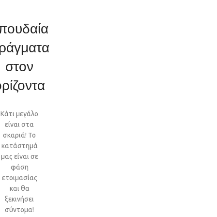
πουδαία
ράγματα
στον
ορίζοντα
Κάτι μεγάλο
είναι στα
σκαριά! Το
κατάστημά
μας είναι σε
φάση
ετοιμασίας
και θα
ξεκινήσει
σύντομα!