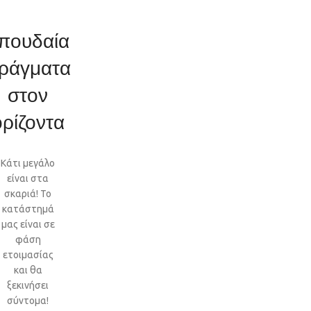
πουδαία
ράγματα
στον
ορίζοντα
Κάτι μεγάλο
είναι στα
σκαριά! Το
κατάστημά
μας είναι σε
φάση
ετοιμασίας
και θα
ξεκινήσει
σύντομα!