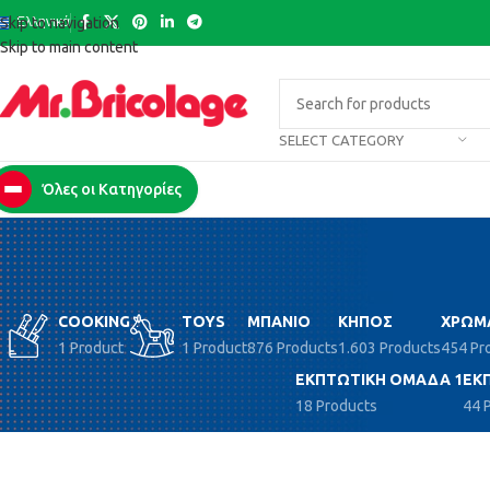
Ελληνικά
Skip to navigation
Skip to main content
SELECT CATEGORY
Όλες οι Κατηγορίες
COOKING
TOYS
ΜΠΆΝΙΟ
ΚΉΠΟΣ
ΧΡΏΜ
1 Product
1 Product
876 Products
1.603 Products
454 Pr
ΕΚΠΤΩΤΙΚΉ ΟΜΆΔΑ 1
ΕΚ
18 Products
44 