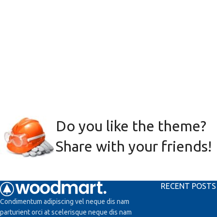
Do you like the theme?
Share with your friends!
RECENT POSTS
Condimentum adipiscing vel neque dis nam
parturient orci at scelerisque neque dis nam