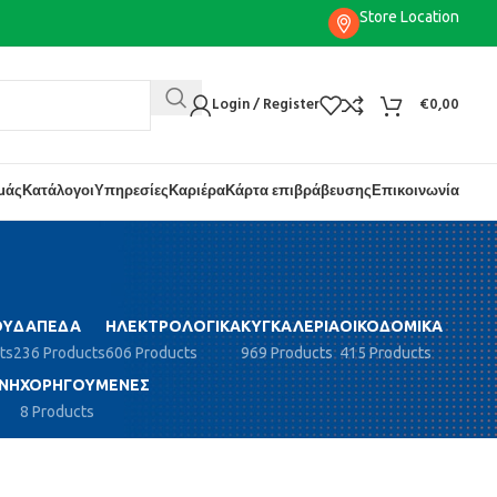
Store Location
Login / Register
€
0,00
εμάς
Κατάλογοι
Υπηρεσίες
Καριέρα
Κάρτα επιβράβευσης
Επικοινωνία
ΟΎ
ΔΆΠΕΔΑ
ΗΛΕΚΤΡΟΛΟΓΙΚΆ
ΚΥΓΚΑΛΕΡΊΑ
ΟΙΚΟΔΟΜΙΚΆ
ts
236 Products
606 Products
969 Products
415 Products
ΝΗ
ΧΟΡΗΓΟΎΜΕΝΕΣ
8 Products