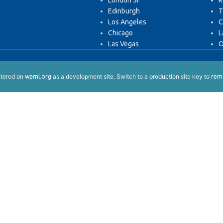
London SF
R
Edinburgh
T
Los Angeles
C
Chicago
L
Las Vegas
O
istered on
as a development site. Switch to a production site key to
wpml.org
remo