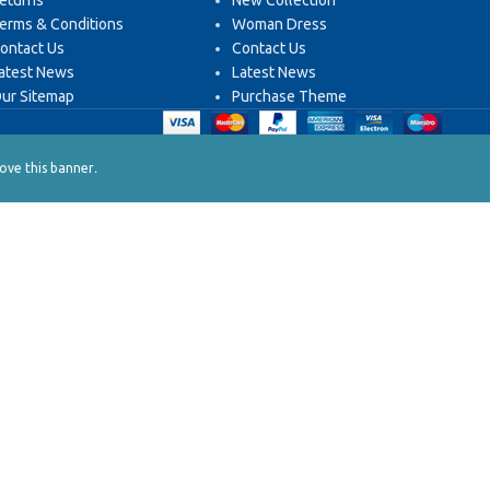
eturns
New Collection
erms & Conditions
Woman Dress
ontact Us
Contact Us
atest News
Latest News
ur Sitemap
Purchase Theme
.
ve this banner