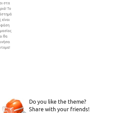
αι στα
ριά! Το
άστημά
 είναι
 φάση
ιμασίας
αι θα
ινήσει
ντομα!
Do you like the theme?
Share with your friends!