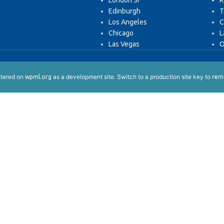
London SF
R
Edinburgh
T
Los Angeles
C
Chicago
L
Las Vegas
O
istered on
as a development site. Switch to a production site key to
wpml.org
remo