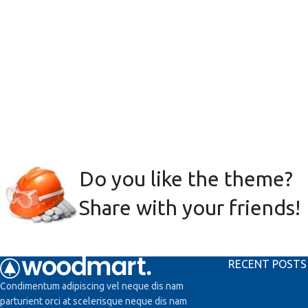
Do you like the theme?
Share with your friends!
RECENT POSTS
Condimentum adipiscing vel neque dis nam
parturient orci at scelerisque neque dis nam