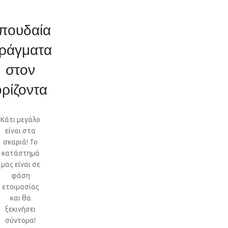
πουδαία
ράγματα
στον
ορίζοντα
Κάτι μεγάλο
είναι στα
σκαριά! Το
κατάστημά
μας είναι σε
φάση
ετοιμασίας
και θα
ξεκινήσει
σύντομα!