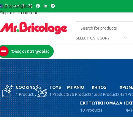
Ελληνικά
Skip to navigation
Skip to main content
SELECT CATEGORY
Όλες οι Κατηγορίες
COOKING
TOYS
ΜΠΆΝΙΟ
ΚΉΠΟΣ
ΧΡΏΜ
1 Product
1 Product
876 Products
1.603 Products
454 Pr
ΕΚΠΤΩΤΙΚΉ ΟΜΆΔΑ 1
ΕΚ
18 Products
44 