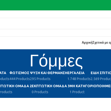
Αρχική
Σχετικά με 
Γόμμες
ΑΤΑ
ΦΩΤΙΣΜΌΣ
ΨΎΞΗ ΚΑΙ ΘΈΡΜΑΝΣΗ
ΕΡΓΑΛΕΊΑ
ΕΊΔΗ ΣΠΙΤΙ
oducts
444 Products
295 Products
1.748 Products
2.569 Produc
ΠΤΩΤΙΚΉ ΟΜΆΔΑ 2
ΕΚΠΤΩΤΙΚΉ ΟΜΆΔΑ 3
ΜΗ ΚΑΤΗΓΟΡΙΟΠΟΙΗΜΈ
Products
0 Products
1 Product