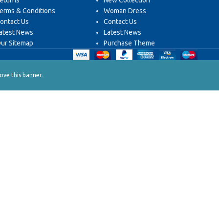
eturns
New Collection
erms & Conditions
Woman Dress
ontact Us
Contact Us
atest News
Latest News
ur Sitemap
Purchase Theme
.
ve this banner