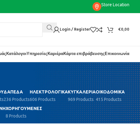
Store Location
Login / Register
€
0,00
εμάς
Κατάλογοι
Υπηρεσίες
Καριέρα
Κάρτα επιβράβευσης
Επικοινωνία
ΟΎ
ΔΆΠΕΔΑ
ΗΛΕΚΤΡΟΛΟΓΙΚΆ
ΚΥΓΚΑΛΕΡΊΑ
ΟΙΚΟΔΟΜΙΚΆ
ts
236 Products
606 Products
969 Products
415 Products
ΝΗ
ΧΟΡΗΓΟΎΜΕΝΕΣ
8 Products