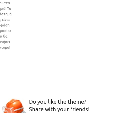
αι στα
ριά! Το
άστημά
 είναι
 φάση
ιμασίας
αι θα
ινήσει
ντομα!
Do you like the theme?
Share with your friends!