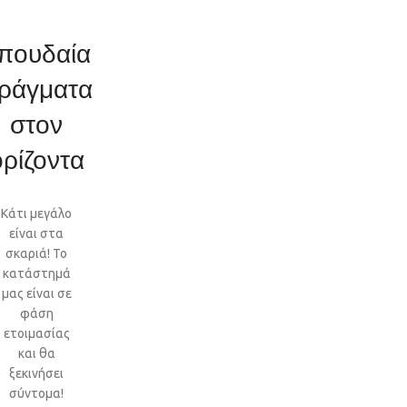
πουδαία
ράγματα
στον
ορίζοντα
Κάτι μεγάλο
είναι στα
σκαριά! Το
κατάστημά
μας είναι σε
φάση
ετοιμασίας
και θα
ξεκινήσει
σύντομα!