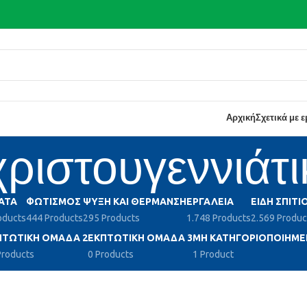
Αρχική
Σχετικά με 
χριστουγεννιάτι
ΑΤΑ
ΦΩΤΙΣΜΌΣ
ΨΎΞΗ ΚΑΙ ΘΈΡΜΑΝΣΗ
ΕΡΓΑΛΕΊΑ
ΕΊΔΗ ΣΠΙΤΙ
oducts
444 Products
295 Products
1.748 Products
2.569 Produc
ΠΤΩΤΙΚΉ ΟΜΆΔΑ 2
ΕΚΠΤΩΤΙΚΉ ΟΜΆΔΑ 3
ΜΗ ΚΑΤΗΓΟΡΙΟΠΟΙΗΜΈ
Products
0 Products
1 Product