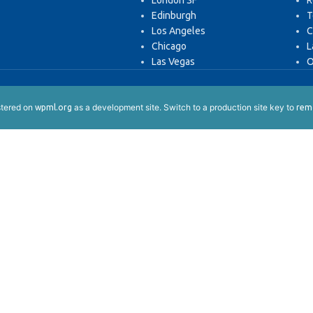
London SF
R
Edinburgh
T
Los Angeles
C
Chicago
L
Las Vegas
O
istered on
as a development site. Switch to a production site key to
wpml.org
remo