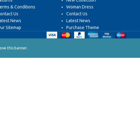
eturns
New Collection
erms & Conditions
Woman Dress
ontact Us
Contact Us
atest News
Latest News
ur Sitemap
Purchase Theme
.
ve this banner