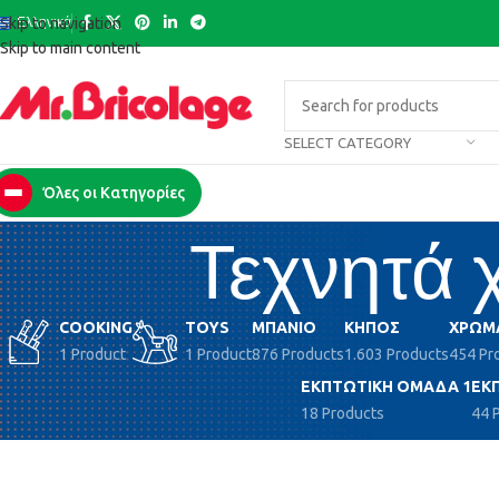
Ελληνικά
Skip to navigation
Skip to main content
SELECT CATEGORY
Όλες οι Κατηγορίες
Τεχνητά 
COOKING
TOYS
ΜΠΆΝΙΟ
ΚΉΠΟΣ
ΧΡΏΜ
1 Product
1 Product
876 Products
1.603 Products
454 Pr
ΕΚΠΤΩΤΙΚΉ ΟΜΆΔΑ 1
ΕΚ
18 Products
44 