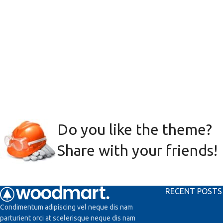
Do you like the theme?
Share with your friends!
RECENT POSTS
Condimentum adipiscing vel neque dis nam
parturient orci at scelerisque neque dis nam