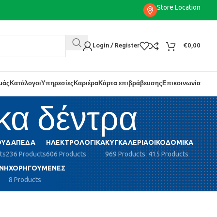
Store Location
Login / Register
€
0,00
εμάς
Κατάλογοι
Υπηρεσίες
Καριέρα
Κάρτα επιβράβευσης
Επικοινωνία
κα δέντρα
ΟΎ
ΔΆΠΕΔΑ
ΗΛΕΚΤΡΟΛΟΓΙΚΆ
ΚΥΓΚΑΛΕΡΊΑ
ΟΙΚΟΔΟΜΙΚΆ
ts
236 Products
606 Products
969 Products
415 Products
ΝΗ
ΧΟΡΗΓΟΎΜΕΝΕΣ
8 Products