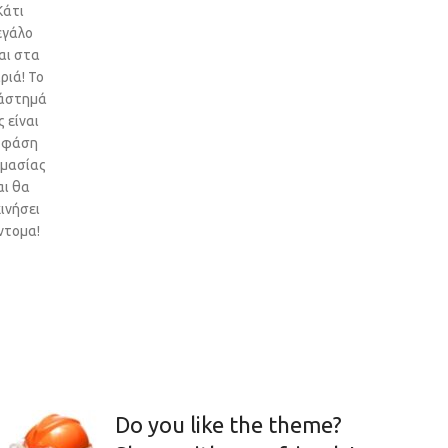
Κάτι
εγάλο
αι στα
ριά! Το
άστημά
 είναι
 φάση
ιμασίας
αι θα
ινήσει
ντομα!
Do you like the theme?