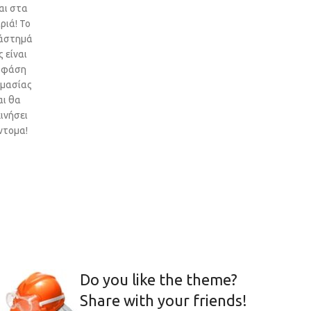
αι στα
ριά! Το
άστημά
 είναι
 φάση
ιμασίας
αι θα
ινήσει
ντομα!
Do you like the theme?
Share with your friends!