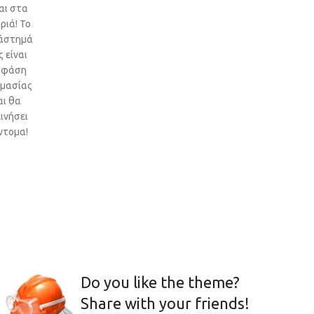
αι στα
ριά! Το
άστημά
 είναι
 φάση
ιμασίας
αι θα
ινήσει
ντομα!
Do you like the theme?
Share with your friends!