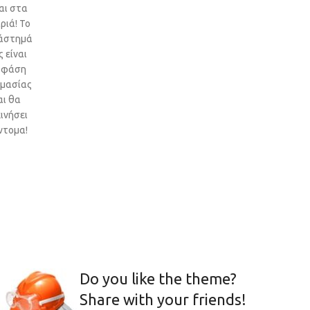
αι στα
ριά! Το
άστημά
 είναι
 φάση
ιμασίας
αι θα
ινήσει
ντομα!
Do you like the theme?
Share with your friends!