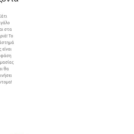
Κάτι
εγάλο
αι στα
ριά! Το
άστημά
 είναι
 φάση
ιμασίας
αι θα
ινήσει
ντομα!