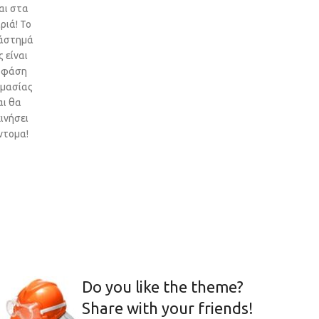
αι στα
ριά! Το
άστημά
 είναι
 φάση
ιμασίας
αι θα
ινήσει
ντομα!
Do you like the theme?
Share with your friends!