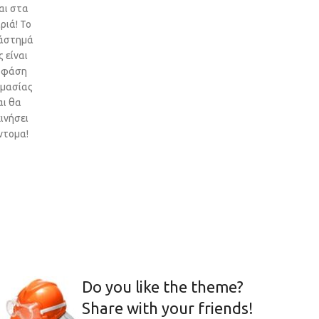
αι στα
ριά! Το
άστημά
 είναι
 φάση
ιμασίας
αι θα
ινήσει
ντομα!
Do you like the theme?
Share with your friends!