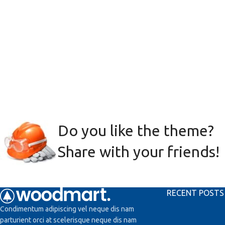
Do you like the theme?
Share with your friends!
RECENT POSTS
Condimentum adipiscing vel neque dis nam
parturient orci at scelerisque neque dis nam