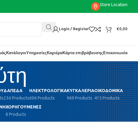
Store Location
Login / Register
€
0,00
εμάς
Κατάλογοι
Υπηρεσίες
Καριέρα
Κάρτα επιβράβευσης
Επικοινωνία
ύτη
ΟΎ
ΔΆΠΕΔΑ
ΗΛΕΚΤΡΟΛΟΓΙΚΆ
ΚΥΓΚΑΛΕΡΊΑ
ΟΙΚΟΔΟΜΙΚΆ
ts
236 Products
606 Products
969 Products
415 Products
ΝΗ
ΧΟΡΗΓΟΎΜΕΝΕΣ
8 Products