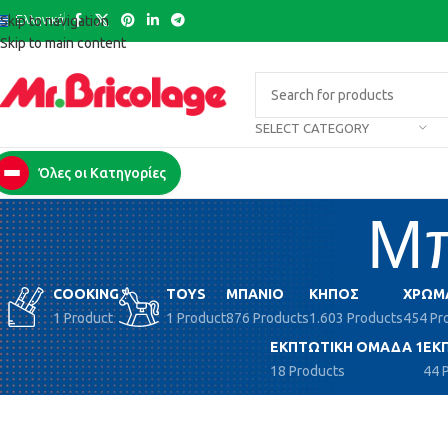
Ελληνικά
Skip to navigation
Skip to main content
SELECT CATEGORY
Όλες οι Κατηγορίες
Μπ
COOKING
TOYS
ΜΠΆΝΙΟ
ΚΉΠΟΣ
ΧΡΏΜ
1 Product
1 Product
876 Products
1.603 Products
454 Pr
ΕΚΠΤΩΤΙΚΉ ΟΜΆΔΑ 1
ΕΚ
18 Products
44 