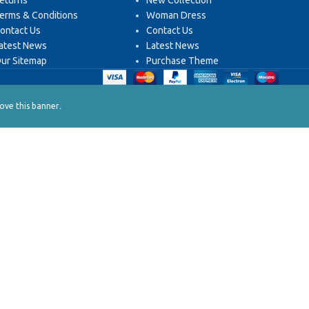
eturns
New Collection
erms & Conditions
Woman Dress
ontact Us
Contact Us
atest News
Latest News
ur Sitemap
Purchase Theme
.
ve this banner