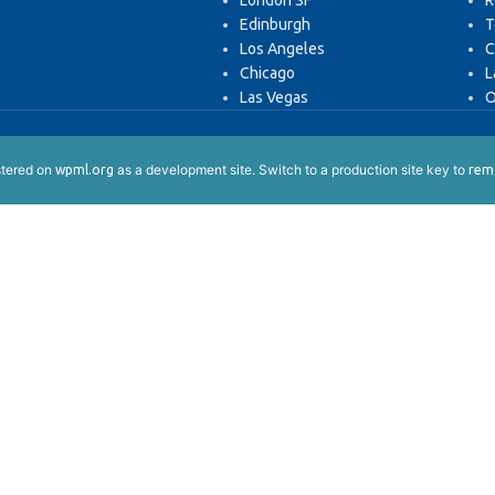
London SF
R
Edinburgh
T
Los Angeles
C
Chicago
L
Las Vegas
O
istered on
as a development site. Switch to a production site key to
wpml.org
remo