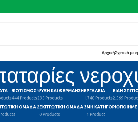
Αρχική
Σχετικά με 
αταρίες νεροχ
ΑΤΑ
ΦΩΤΙΣΜΌΣ
ΨΎΞΗ ΚΑΙ ΘΈΡΜΑΝΣΗ
ΕΡΓΑΛΕΊΑ
ΕΊΔΗ ΣΠΙΤΙ
oducts
444 Products
295 Products
1.748 Products
2.569 Produc
ΠΤΩΤΙΚΉ ΟΜΆΔΑ 2
ΕΚΠΤΩΤΙΚΉ ΟΜΆΔΑ 3
ΜΗ ΚΑΤΗΓΟΡΙΟΠΟΙΗΜΈ
Products
0 Products
1 Product