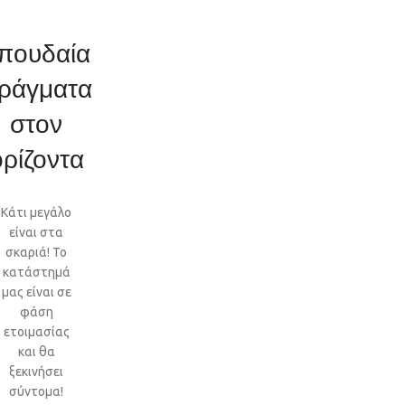
πουδαία
ράγματα
στον
ορίζοντα
Κάτι μεγάλο
είναι στα
σκαριά! Το
κατάστημά
μας είναι σε
φάση
ετοιμασίας
και θα
ξεκινήσει
σύντομα!