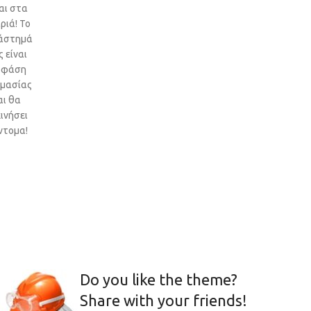
αι στα
ριά! Το
άστημά
 είναι
 φάση
ιμασίας
αι θα
ινήσει
ντομα!
Do you like the theme?
Share with your friends!