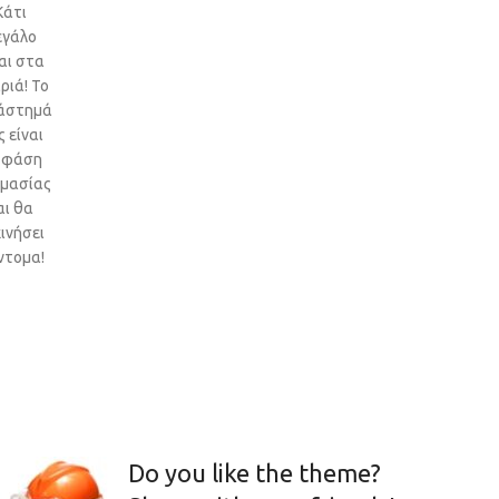
Κάτι
εγάλο
αι στα
ριά! Το
άστημά
 είναι
 φάση
ιμασίας
αι θα
ινήσει
ντομα!
Do you like the theme?