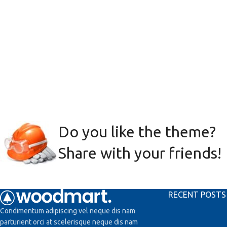
Do you like the theme?
Share with your friends!
RECENT POSTS
Condimentum adipiscing vel neque dis nam
parturient orci at scelerisque neque dis nam