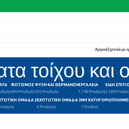
Αρχική
Σχετικά με 
τα τοίχου και 
ΑΤΑ
ΦΩΤΙΣΜΌΣ
ΨΎΞΗ ΚΑΙ ΘΈΡΜΑΝΣΗ
ΕΡΓΑΛΕΊΑ
ΕΊΔΗ ΣΠΙΤΙ
oducts
444 Products
295 Products
1.748 Products
2.569 Produc
ΠΤΩΤΙΚΉ ΟΜΆΔΑ 2
ΕΚΠΤΩΤΙΚΉ ΟΜΆΔΑ 3
ΜΗ ΚΑΤΗΓΟΡΙΟΠΟΙΗΜΈ
Products
0 Products
1 Product