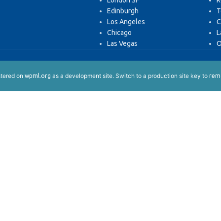
London SF
R
Edinburgh
T
Los Angeles
C
Chicago
L
Las Vegas
O
istered on
as a development site. Switch to a production site key to
wpml.org
remo