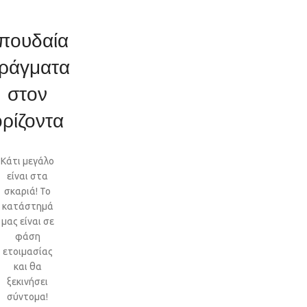
πουδαία
ράγματα
στον
ορίζοντα
Κάτι μεγάλο
είναι στα
σκαριά! Το
κατάστημά
μας είναι σε
φάση
ετοιμασίας
και θα
ξεκινήσει
σύντομα!