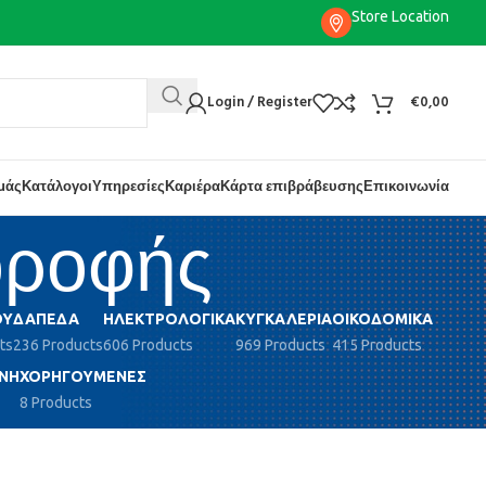
Store Location
Login / Register
€
0,00
εμάς
Κατάλογοι
Υπηρεσίες
Καριέρα
Κάρτα επιβράβευσης
Επικοινωνία
οροφής
ΟΎ
ΔΆΠΕΔΑ
ΗΛΕΚΤΡΟΛΟΓΙΚΆ
ΚΥΓΚΑΛΕΡΊΑ
ΟΙΚΟΔΟΜΙΚΆ
ts
236 Products
606 Products
969 Products
415 Products
ΝΗ
ΧΟΡΗΓΟΎΜΕΝΕΣ
8 Products