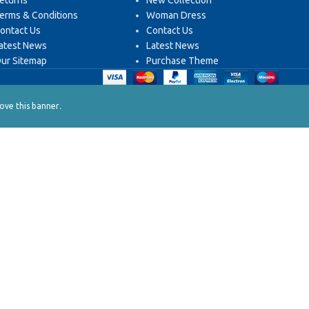
eturns
New Collection
erms & Conditions
Woman Dress
ontact Us
Contact Us
atest News
Latest News
ur Sitemap
Purchase Theme
.
ve this banner