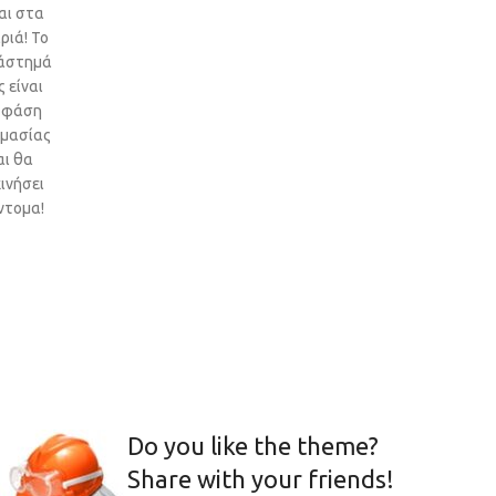
αι στα
ριά! Το
άστημά
 είναι
 φάση
ιμασίας
αι θα
ινήσει
ντομα!
Do you like the theme?
Share with your friends!