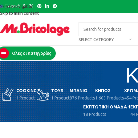
Ελληνικά
Skip to navigation
Skip to main content
SELECT CATEGORY
Όλες οι Κατηγορίες
Κ
COOKING
TOYS
ΜΠΆΝΙΟ
ΚΉΠΟΣ
ΧΡΏΜ
1 Product
1 Product
876 Products
1.603 Products
454 Pr
ΕΚΠΤΩΤΙΚΉ ΟΜΆΔΑ 1
ΕΚ
18 Products
44 