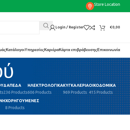
Store Location
Login / Register
€
0,00
εμάς
Κατάλογοι
Υπηρεσίες
Καριέρα
Κάρτα επιβράβευσης
Επικοινωνία
ού
ΟΎ
ΔΆΠΕΔΑ
ΗΛΕΚΤΡΟΛΟΓΙΚΆ
ΚΥΓΚΑΛΕΡΊΑ
ΟΙΚΟΔΟΜΙΚΆ
ts
236 Products
606 Products
969 Products
415 Products
ΝΗ
ΧΟΡΗΓΟΎΜΕΝΕΣ
8 Products