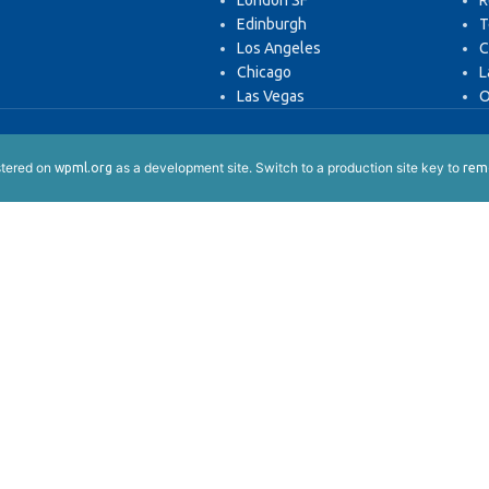
London SF
R
Edinburgh
T
Los Angeles
C
Chicago
L
Las Vegas
O
istered on
as a development site. Switch to a production site key to
wpml.org
remo