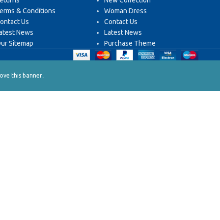
eturns
New Collection
erms & Conditions
Woman Dress
ontact Us
Contact Us
atest News
Latest News
ur Sitemap
Purchase Theme
.
ve this banner