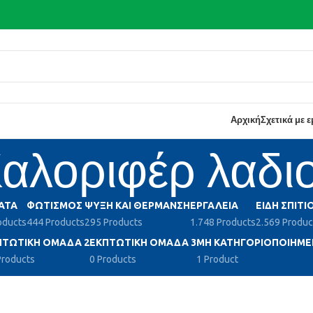
Αρχική
Σχετικά με 
αλοριφέρ λαδι
ΑΤΑ
ΦΩΤΙΣΜΌΣ
ΨΎΞΗ ΚΑΙ ΘΈΡΜΑΝΣΗ
ΕΡΓΑΛΕΊΑ
ΕΊΔΗ ΣΠΙΤΙ
oducts
444 Products
295 Products
1.748 Products
2.569 Produc
ΠΤΩΤΙΚΉ ΟΜΆΔΑ 2
ΕΚΠΤΩΤΙΚΉ ΟΜΆΔΑ 3
ΜΗ ΚΑΤΗΓΟΡΙΟΠΟΙΗΜΈ
Products
0 Products
1 Product