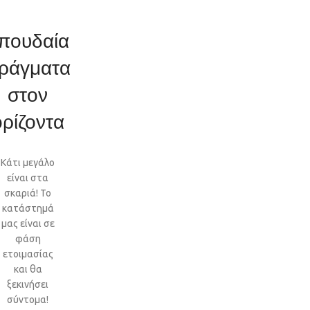
πουδαία
ράγματα
στον
ορίζοντα
Κάτι μεγάλο
είναι στα
σκαριά! Το
κατάστημά
μας είναι σε
φάση
ετοιμασίας
και θα
ξεκινήσει
σύντομα!