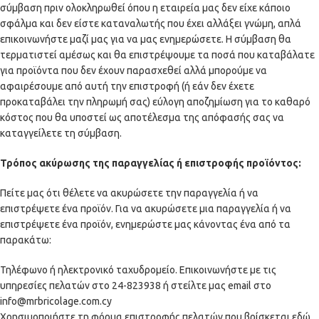
σύμβαση πριν ολοκληρωθεί όπου η εταιρεία μας δεν είχε κάποιο
σφάλμα και δεν είστε καταναλωτής που έχει αλλάξει γνώμη, απλά
επικοινωνήστε μαζί μας για να μας ενημερώσετε. Η σύμβαση θα
τερματιστεί αμέσως και θα επιστρέψουμε τα ποσά που καταβάλατε
για προϊόντα που δεν έχουν παρασχεθεί αλλά μπορούμε να
αφαιρέσουμε από αυτή την επιστροφή (ή εάν δεν έχετε
προκαταβάλει την πληρωμή σας) εύλογη αποζημίωση για το καθαρό
κόστος που θα υποστεί ως αποτέλεσμα της απόφασής σας να
καταγγείλετε τη σύμβαση.
Τρόπος ακύρωσης της παραγγελίας ή επιστροφής προϊόντος:
Πείτε μας ότι θέλετε να ακυρώσετε την παραγγελία ή να
επιστρέψετε ένα προϊόν. Για να ακυρώσετε μια παραγγελία ή να
επιστρέψετε ένα προϊόν, ενημερώστε μας κάνοντας ένα από τα
παρακάτω:
Τηλέφωνο ή ηλεκτρονικό ταχυδρομείο. Επικοινωνήστε με τις
υπηρεσίες πελατών στο
24-823938
ή στείλτε μας email στο
info@mrbricolage.com.cy
Χρησιμοποιήστε τη φόρμα επιστροφής πελατών που βρίσκεται
εδώ
,