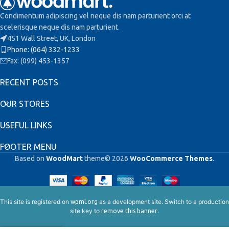
Condimentum adipiscing vel neque dis nam parturient orci at
scelerisque neque dis nam parturient.
451 Wall Street, UK, London
Phone: (064) 332-1233
Fax: (099) 453-1357
RECENT POSTS
OUR STORES
USEFUL LINKS
FOOTER MENU
Based on
WoodMart
theme© 2026
WooCommerce Themes
.
This site is registered on
as a development site. Switch to a production
wpml.org
site key to
.
remove this banner