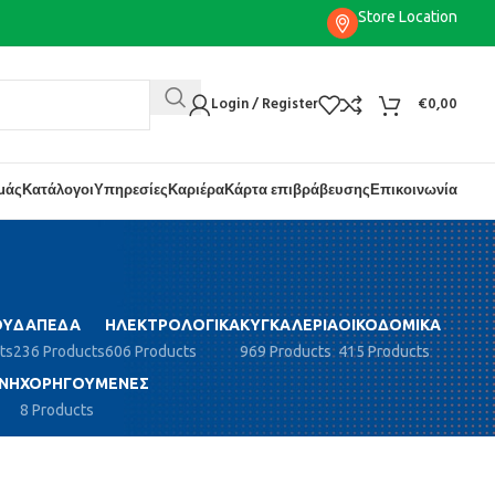
Store Location
Login / Register
€
0,00
εμάς
Κατάλογοι
Υπηρεσίες
Καριέρα
Κάρτα επιβράβευσης
Επικοινωνία
ΟΎ
ΔΆΠΕΔΑ
ΗΛΕΚΤΡΟΛΟΓΙΚΆ
ΚΥΓΚΑΛΕΡΊΑ
ΟΙΚΟΔΟΜΙΚΆ
ts
236 Products
606 Products
969 Products
415 Products
ΝΗ
ΧΟΡΗΓΟΎΜΕΝΕΣ
8 Products