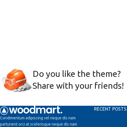
Do you like the theme?
Share with your friends!
RECENT POSTS
Condimentum adipiscing vel neque dis nam
parturient orci at scelerisque neque dis nam