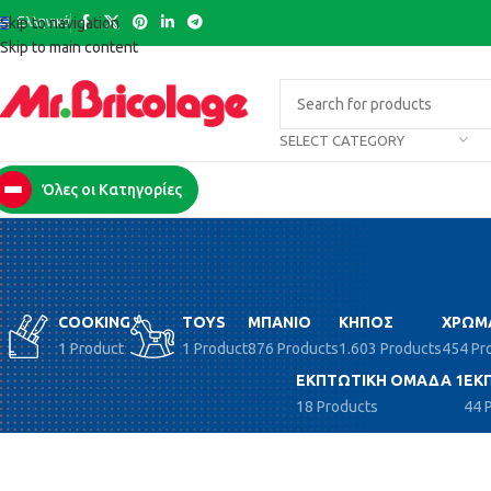
Ελληνικά
Skip to navigation
Skip to main content
SELECT CATEGORY
Όλες οι Κατηγορίες
COOKING
TOYS
ΜΠΆΝΙΟ
ΚΉΠΟΣ
ΧΡΏΜ
1 Product
1 Product
876 Products
1.603 Products
454 Pr
ΕΚΠΤΩΤΙΚΉ ΟΜΆΔΑ 1
ΕΚ
18 Products
44 