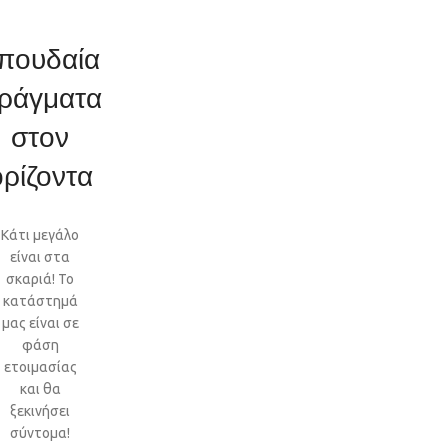
πουδαία
ράγματα
στον
ορίζοντα
Κάτι μεγάλο
είναι στα
σκαριά! Το
κατάστημά
μας είναι σε
φάση
ετοιμασίας
και θα
ξεκινήσει
σύντομα!