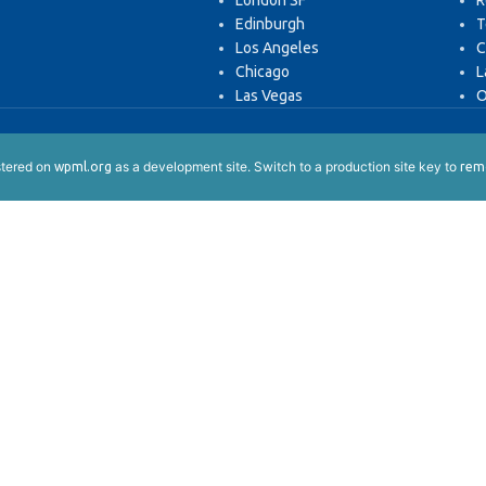
London SF
R
Edinburgh
T
Los Angeles
C
Chicago
L
Las Vegas
O
istered on
as a development site. Switch to a production site key to
wpml.org
remo