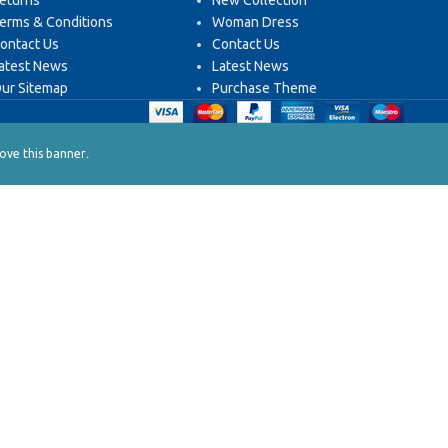
eturns
New Collection
erms & Conditions
Woman Dress
ontact Us
Contact Us
atest News
Latest News
ur Sitemap
Purchase Theme
.
ve this banner