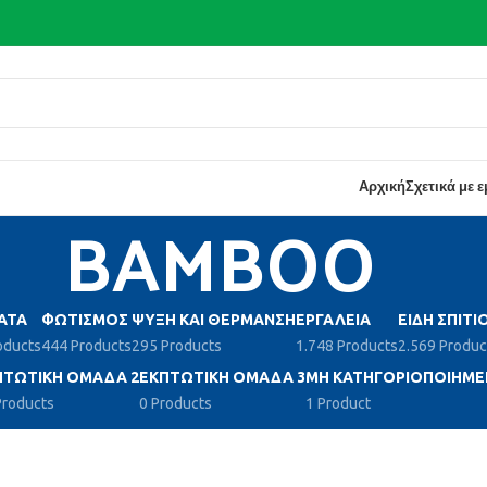
Αρχική
Σχετικά με 
BAMBOO
ΑΤΑ
ΦΩΤΙΣΜΌΣ
ΨΎΞΗ ΚΑΙ ΘΈΡΜΑΝΣΗ
ΕΡΓΑΛΕΊΑ
ΕΊΔΗ ΣΠΙΤΙ
oducts
444 Products
295 Products
1.748 Products
2.569 Produc
ΠΤΩΤΙΚΉ ΟΜΆΔΑ 2
ΕΚΠΤΩΤΙΚΉ ΟΜΆΔΑ 3
ΜΗ ΚΑΤΗΓΟΡΙΟΠΟΙΗΜΈ
Products
0 Products
1 Product