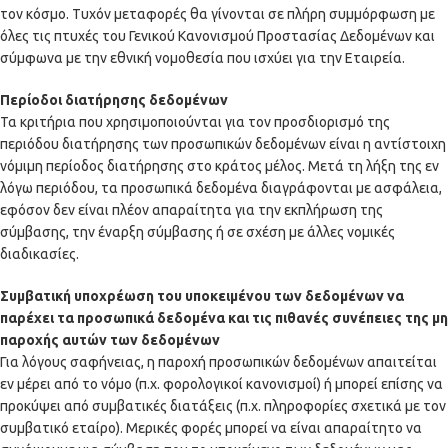
τον κόσμο. Τυχόν μεταφορές θα γίνονται σε πλήρη συμμόρφωση με
όλες τις πτυχές του Γενικού Κανονισμού Προστασίας Δεδομένων και
σύμφωνα με την εθνική νομοθεσία που ισχύει για την Εταιρεία.
Περίοδοι διατήρησης δεδομένων
Τα κριτήρια που χρησιμοποιούνται για τον προσδιορισμό της
περιόδου διατήρησης των προσωπικών δεδομένων είναι η αντίστοιχη
νόμιμη περίοδος διατήρησης στο κράτος μέλος. Μετά τη λήξη της εν
λόγω περιόδου, τα προσωπικά δεδομένα διαγράφονται με ασφάλεια,
εφόσον δεν είναι πλέον απαραίτητα για την εκπλήρωση της
σύμβασης, την έναρξη σύμβασης ή σε σχέση με άλλες νομικές
διαδικασίες.
Συμβατική υποχρέωση του υποκειμένου των δεδομένων να
παρέχει τα προσωπικά δεδομένα και τις πιθανές συνέπειες της μη
παροχής αυτών των δεδομένων
Για λόγους σαφήνειας, η παροχή προσωπικών δεδομένων απαιτείται
εν μέρει από το νόμο (π.χ. φορολογικοί κανονισμοί) ή μπορεί επίσης να
προκύψει από συμβατικές διατάξεις (π.χ. πληροφορίες σχετικά με τον
συμβατικό εταίρο). Μερικές φορές μπορεί να είναι απαραίτητο να