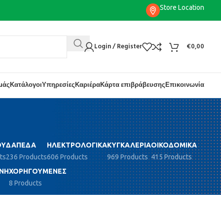
Store Location
Login / Register
€
0,00
εμάς
Κατάλογοι
Υπηρεσίες
Καριέρα
Κάρτα επιβράβευσης
Επικοινωνία
ΟΎ
ΔΆΠΕΔΑ
ΗΛΕΚΤΡΟΛΟΓΙΚΆ
ΚΥΓΚΑΛΕΡΊΑ
ΟΙΚΟΔΟΜΙΚΆ
ts
236 Products
606 Products
969 Products
415 Products
ΝΗ
ΧΟΡΗΓΟΎΜΕΝΕΣ
8 Products