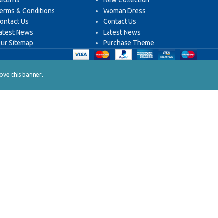
eturns
New Collection
erms & Conditions
Woman Dress
ontact Us
Contact Us
atest News
Latest News
ur Sitemap
Purchase Theme
.
ve this banner