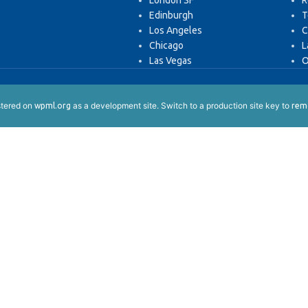
London SF
R
Edinburgh
T
Los Angeles
C
Chicago
L
Las Vegas
O
istered on
as a development site. Switch to a production site key to
wpml.org
remo