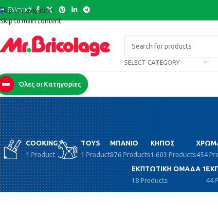
Ελληνικά
Skip to navigation
Skip to main content
SELECT CATEGORY
Όλες οι Κατηγορίες
COOKING
TOYS
ΜΠΆΝΙΟ
ΚΉΠΟΣ
ΧΡΏΜ
1 Product
1 Product
876 Products
1.603 Products
454 Pr
ΕΚΠΤΩΤΙΚΉ ΟΜΆΔΑ 1
ΕΚ
18 Products
44 