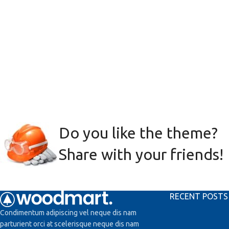
Do you like the theme?
Share with your friends!
RECENT POSTS
Condimentum adipiscing vel neque dis nam
parturient orci at scelerisque neque dis nam