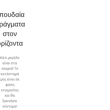
πουδαία
ράγματα
στον
ορίζοντα
Κάτι μεγάλο
είναι στα
σκαριά! Το
κατάστημά
μας είναι σε
φάση
ετοιμασίας
και θα
ξεκινήσει
σύντομα!