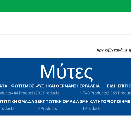
Αρχική
Σχετικά με 
Μύτες
ΑΤΑ
ΦΩΤΙΣΜΌΣ
ΨΎΞΗ ΚΑΙ ΘΈΡΜΑΝΣΗ
ΕΡΓΑΛΕΊΑ
ΕΊΔΗ ΣΠΙΤΙ
oducts
444 Products
295 Products
1.748 Products
2.569 Produc
ΠΤΩΤΙΚΉ ΟΜΆΔΑ 2
ΕΚΠΤΩΤΙΚΉ ΟΜΆΔΑ 3
ΜΗ ΚΑΤΗΓΟΡΙΟΠΟΙΗΜΈ
Products
0 Products
1 Product