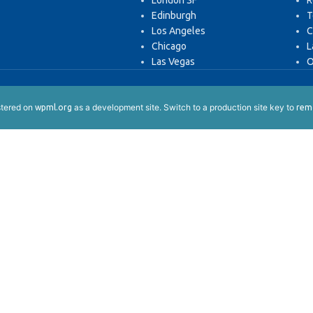
London SF
R
Edinburgh
T
Los Angeles
C
Chicago
L
Las Vegas
O
istered on
as a development site. Switch to a production site key to
wpml.org
remo