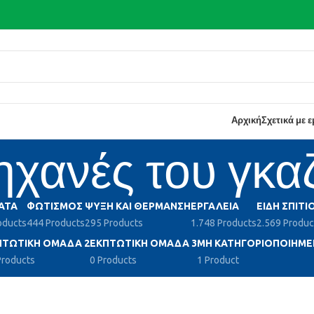
Αρχική
Σχετικά με 
χανές του γκα
ΑΤΑ
ΦΩΤΙΣΜΌΣ
ΨΎΞΗ ΚΑΙ ΘΈΡΜΑΝΣΗ
ΕΡΓΑΛΕΊΑ
ΕΊΔΗ ΣΠΙΤΙ
oducts
444 Products
295 Products
1.748 Products
2.569 Produc
ΠΤΩΤΙΚΉ ΟΜΆΔΑ 2
ΕΚΠΤΩΤΙΚΉ ΟΜΆΔΑ 3
ΜΗ ΚΑΤΗΓΟΡΙΟΠΟΙΗΜΈ
Products
0 Products
1 Product