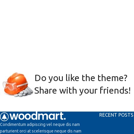
Do you like the theme?
Share with your friends!
RECENT POSTS
Condimentum adipiscing vel neque dis nam
parturient orci at scelerisque neque dis nam