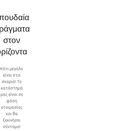
πουδαία
ράγματα
στον
ορίζοντα
Κάτι μεγάλο
είναι στα
σκαριά! Το
κατάστημά
μας είναι σε
φάση
ετοιμασίας
και θα
ξεκινήσει
σύντομα!