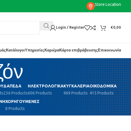
Store Location
Login / Register
€
0,00
εμάς
Κατάλογοι
Υπηρεσίες
Καριέρα
Κάρτα επιβράβευσης
Επικοινωνία
ζόν
ΟΎ
ΔΆΠΕΔΑ
ΗΛΕΚΤΡΟΛΟΓΙΚΆ
ΚΥΓΚΑΛΕΡΊΑ
ΟΙΚΟΔΟΜΙΚΆ
ts
236 Products
606 Products
969 Products
415 Products
ΝΗ
ΧΟΡΗΓΟΎΜΕΝΕΣ
8 Products