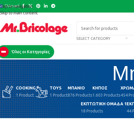
Ελληνικά
Skip to navigation
Skip to main content
SELECT CATEGORY
Όλες οι Κατηγορίες
Μη
COOKING
TOYS
ΜΠΆΝΙΟ
ΚΉΠΟΣ
ΧΡΏΜ
1 Product
1 Product
876 Products
1.603 Products
454 Pr
ΕΚΠΤΩΤΙΚΉ ΟΜΆΔΑ 1
ΕΚ
18 Products
44 