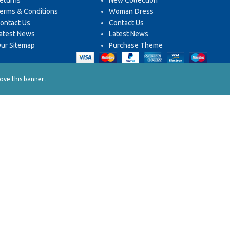
eturns
New Collection
erms & Conditions
Woman Dress
ontact Us
Contact Us
atest News
Latest News
ur Sitemap
Purchase Theme
.
ve this banner