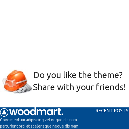
Do you like the theme?
Share with your friends!
RECENT POSTS
Condimentum adipiscing vel neque dis nam
parturient orci at scelerisque neque dis nam