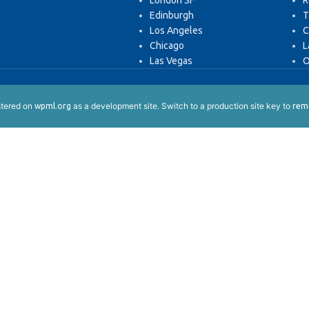
London SF
R
Edinburgh
T
Los Angeles
C
Chicago
L
Las Vegas
O
istered on
as a development site. Switch to a production site key to
wpml.org
remo