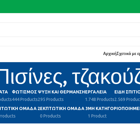
Αρχική
Σχετικά με 
Πισίνες, τζακούζ
ΑΤΑ
ΦΩΤΙΣΜΌΣ
ΨΎΞΗ ΚΑΙ ΘΈΡΜΑΝΣΗ
ΕΡΓΑΛΕΊΑ
ΕΊΔΗ ΣΠΙΤΙ
oducts
444 Products
295 Products
1.748 Products
2.569 Produc
ΠΤΩΤΙΚΉ ΟΜΆΔΑ 2
ΕΚΠΤΩΤΙΚΉ ΟΜΆΔΑ 3
ΜΗ ΚΑΤΗΓΟΡΙΟΠΟΙΗΜΈ
Products
0 Products
1 Product