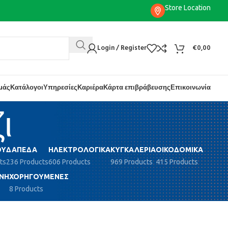
Store Location
Login / Register
€
0,00
εμάς
Κατάλογοι
Υπηρεσίες
Καριέρα
Κάρτα επιβράβευσης
Επικοινωνία
ι
ΟΎ
ΔΆΠΕΔΑ
ΗΛΕΚΤΡΟΛΟΓΙΚΆ
ΚΥΓΚΑΛΕΡΊΑ
ΟΙΚΟΔΟΜΙΚΆ
ts
236 Products
606 Products
969 Products
415 Products
ΝΗ
ΧΟΡΗΓΟΎΜΕΝΕΣ
8 Products