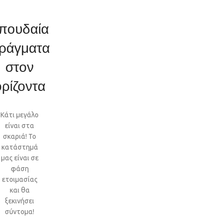
πουδαία
ράγματα
στον
ορίζοντα
Κάτι μεγάλο
είναι στα
σκαριά! Το
κατάστημά
μας είναι σε
φάση
ετοιμασίας
και θα
ξεκινήσει
σύντομα!