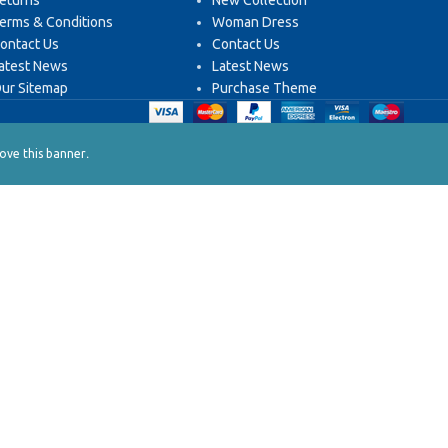
eturns
New Collection
erms & Conditions
Woman Dress
ontact Us
Contact Us
atest News
Latest News
ur Sitemap
Purchase Theme
.
ve this banner