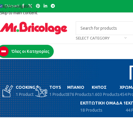
Ελληνικά
Skip to navigation
Skip to main content
SELECT CATEGORY
Όλες οι Κατηγορίες
COOKING
TOYS
ΜΠΆΝΙΟ
ΚΉΠΟΣ
ΧΡΏΜ
1 Product
1 Product
876 Products
1.603 Products
454 Pr
ΕΚΠΤΩΤΙΚΉ ΟΜΆΔΑ 1
ΕΚ
18 Products
44 