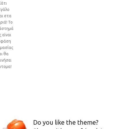
Κάτι
εγάλο
αι στα
ριά! Το
άστημά
 είναι
 φάση
ιμασίας
αι θα
ινήσει
ντομα!
Do you like the theme?