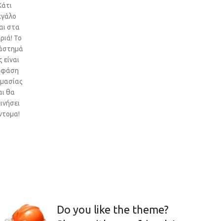
Κάτι
εγάλο
αι στα
ριά! Το
άστημά
 είναι
 φάση
ιμασίας
αι θα
ινήσει
ντομα!
Do you like the theme?