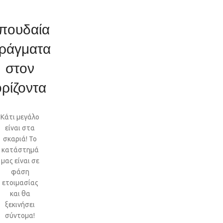
πουδαία
ράγματα
στον
ορίζοντα
Κάτι μεγάλο
είναι στα
σκαριά! Το
κατάστημά
μας είναι σε
φάση
ετοιμασίας
και θα
ξεκινήσει
σύντομα!