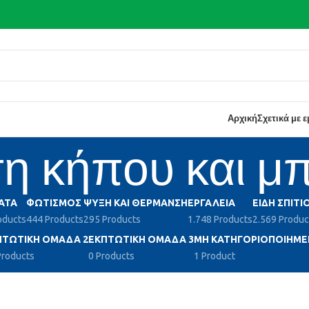
Αρχική
Σχετικά με 
η κήπου και μ
ΑΤΑ
ΦΩΤΙΣΜΌΣ
ΨΎΞΗ ΚΑΙ ΘΈΡΜΑΝΣΗ
ΕΡΓΑΛΕΊΑ
ΕΊΔΗ ΣΠΙΤΙ
oducts
444 Products
295 Products
1.748 Products
2.569 Produc
ΠΤΩΤΙΚΉ ΟΜΆΔΑ 2
ΕΚΠΤΩΤΙΚΉ ΟΜΆΔΑ 3
ΜΗ ΚΑΤΗΓΟΡΙΟΠΟΙΗΜΈ
Products
0 Products
1 Product