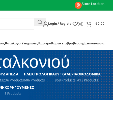
Store Location
Login / Register
€
0,00
εμάς
Κατάλογοι
Υπηρεσίες
Καριέρα
Κάρτα επιβράβευσης
Επικοινωνία
παλκονιού
ΟΎ
ΔΆΠΕΔΑ
ΗΛΕΚΤΡΟΛΟΓΙΚΆ
ΚΥΓΚΑΛΕΡΊΑ
ΟΙΚΟΔΟΜΙΚΆ
ts
236 Products
606 Products
969 Products
415 Products
ΝΗ
ΧΟΡΗΓΟΎΜΕΝΕΣ
8 Products