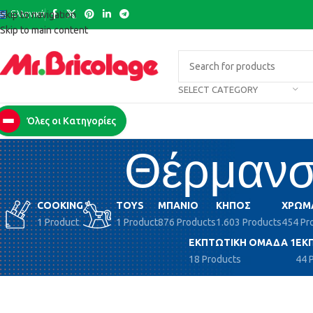
Ελληνικά
Skip to navigation
Skip to main content
SELECT CATEGORY
Όλες οι Κατηγορίες
Θέρμανσ
COOKING
TOYS
ΜΠΆΝΙΟ
ΚΉΠΟΣ
ΧΡΏΜ
1 Product
1 Product
876 Products
1.603 Products
454 Pr
ΕΚΠΤΩΤΙΚΉ ΟΜΆΔΑ 1
ΕΚ
18 Products
44 