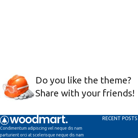
Do you like the theme?
Share with your friends!
RECENT POSTS
Condimentum adipiscing vel neque dis nam
parturient orci at scelerisque neque dis nam