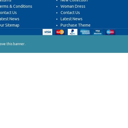
eturns
New Collection
erms & Conditions
Woman Dress
ontact Us
Contact Us
atest News
Latest News
ur Sitemap
Purchase Theme
.
ve this banner