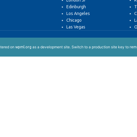
London SF
R
Edinburgh
T
Los Angeles
C
Chicago
L
Las Vegas
O
istered on
as a development site. Switch to a production site key to
wpml.org
remo